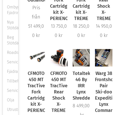
Outlander
Fork
Fork
Rear
Cartridge
Cartridge
Shock
Ombyggnadspaket
Pris
kit X-
kit X-
X-
Fjädring
från
PERIENCE
TREME
TREME
Nya
51 499,0
13 750,0
18 250,0
14 950,0
Stötdämpare
0
kr
0
kr
0
kr
0
kr
Beg
Stötdämpare
Roadracing
Servicedelar
Fjädrar
CFMOTO
CFMOTO
Totaltek
Warg 38
450 MT
450 MT
46 By
Frontsho
Tillbehör
TracTive
TracTive
IRR
Pair
Service
Fork
Rear
Lynx
Ski-doo
Cartridge
Shock
Shredder
Expeditio
Olja
kit X-
X-
Lynx
8 499,00
Utrustning
PERIENCE
TREME
Command
kr