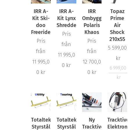
IRR A-
IRR A-
IRR
Topaz
Kit Ski-
Kit Lynx
Ombyggnation
Prime
doo
Shredder
Polaris
Air
Freeride
Khaos
Shock
Pris
210x55
Pris
Pris
från
5 599,00
från
från
11 995,0
kr
11 995,0
12 700,0
0
kr
6 999,00
0
kr
0
kr
kr
Totaltek
Totaltek
Ny
Tracktive
Styrstål
Styrstål
Tracktive
Elektroni