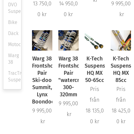
13 750,0
14 950,0
9 995,00
DVO
Suspension
0
kr
0
kr
kr
Bike
Däck
Motocross
Warg
Warg 38
Warg 38
K-Tech
K-Tech
38
Frontshocks
Frontshocks
Suspension
Suspensi
Pair
Pair
HQ MX
HQ MX
TracTive
Ski-doo
"watercross"
50-65cc
85cc
Suspension
Summit,
300-
Pris
Pris
Lynx
320mm
från
från
Boondocker
9 995,00
9 995,00
18 135,0
18 425,0
kr
kr
0
kr
0
kr