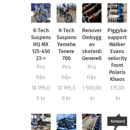
K-Tech
K-Tech
Renovering/
Piggybac
Suspension
Suspension
Ombyggnad
support
HQ MX
Yamaha
av
Walker
125-450
Tenere
skoterdämpare
Evans
23->
700
Generell
velocity
Front
Pris
Pris
Pris
Polaris
från
från
från
Khaos
18 995,0
12 995,0
1 500,00
375,00
0
kr
0
kr
kr
kr
Kampanj