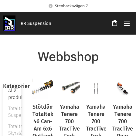
Stenbackavägen 7
IRR Suspension
Webbshop
Kategorier
Alla
produkter
Stötdämparpaket
Yamaha
Yamaha
Yamaha
Totaltek
Totaltek
Tenere
Tenere
Tenere
Suspension
46 Can-
700
700
700
Totaltek
Am 6x6
TracTive
TracTive
TracTive
Styrstål