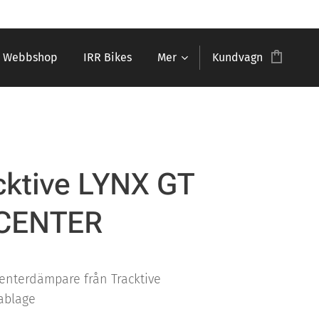
Webbshop
IRR Bikes
Mer
Kundvagn
cktive LYNX GT
CENTER
Centerdämpare från Tracktive
ablage