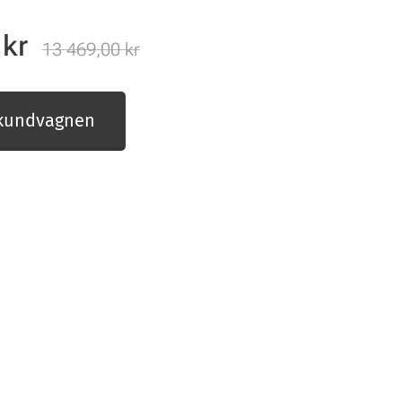
kr
13 469,00
kr
 kundvagnen