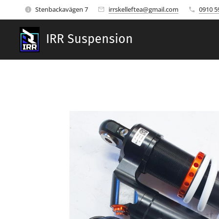
Stenbackavägen 7
irrskelleftea@gmail.com
0910 5
IRR Suspension