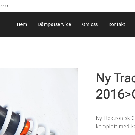
9990
Hem
Dämparservice
Om oss
Kontakt
Ny Tra
2016>
Ny Elektronisk 
komplett med k