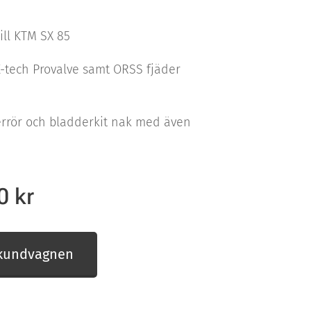
ill KTM SX 85
K-tech Provalve samt ORSS fjäder
rrör och bladderkit nak med även
0
kr
 kundvagnen