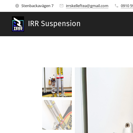
Stenbackavägen 7
irrskelleftea@gmail.com
0910 5
IRR Suspension