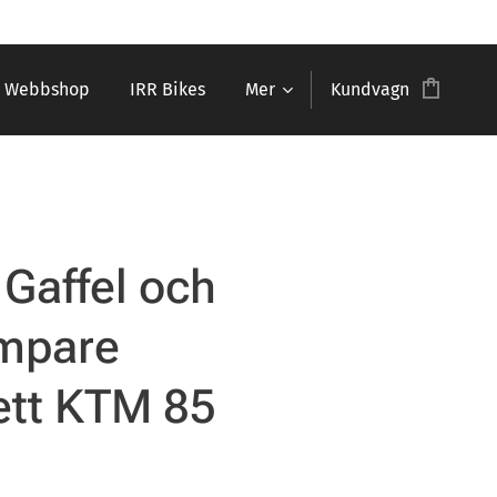
Webbshop
IRR Bikes
Mer
Kundvagn
 Gaffel och
mpare
ett KTM 85