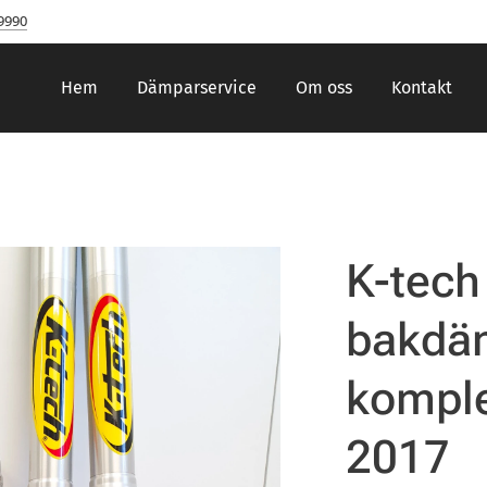
9990
Hem
Dämparservice
Om oss
Kontakt
K-tech
bakdä
kompl
2017