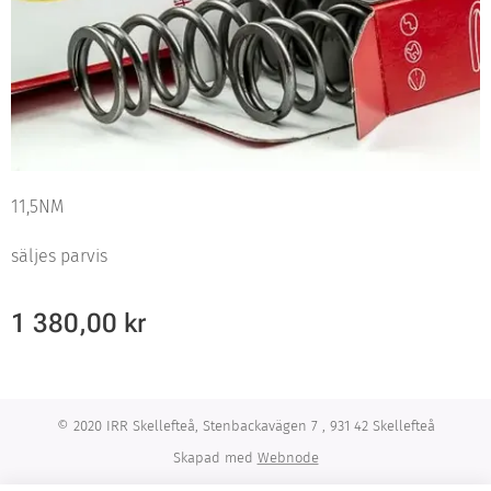
11,5NM
säljes parvis
1 380,00
kr
© 2020 IRR Skellefteå, Stenbackavägen 7 , 931 42 Skellefteå
Skapad med
Webnode